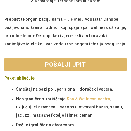
✔ Krstarenje Đerdapskom klisurom
Prepustite organizaciju nama – u Hotelu Aquastar Danube
pažljivo smo kreirali odmor koji spaja spa i wellness uživanje,
prirodne lepote Đerdapske rivijere, aktivan boravak i
zanimljive izlete koji vas vode kroz bogatu istoriju ovog kraja.
POŠALJI UPIT
Paket uključuje:
Smeštaj na bazi polupansiona – doručak i večera.
Neograničeno korišćenje
Spa & Wellness centra
,
uključujući zatvoreni i sezonski otvoreni bazen, saunu,
jacuzzi, masažne fotelje i fitnes centar.
Dečije igralište na otvorenom.