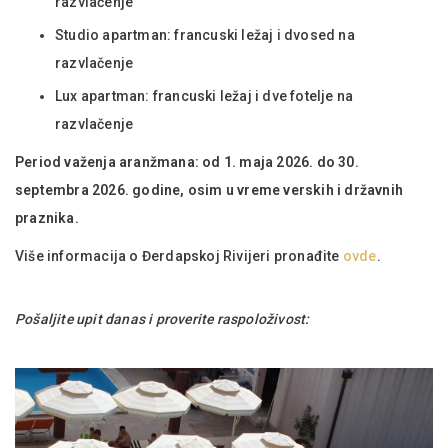
razvlačenje
Studio apartman: francuski ležaj i dvosed na
razvlačenje
Lux apartman: francuski ležaj i dve fotelje na
razvlačenje
Period važenja aranžmana: od 1. maja 2026. do 30.
septembra 2026. godine, osim u vreme verskih i državnih
praznika.
Više informacija o Đerdapskoj Rivijeri pronađite
ovde
.
Pošaljite upit danas i proverite raspoloživost: