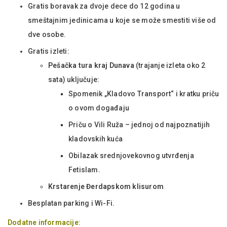
Gratis boravak za dvoje dece do 12 godina u
smeštajnim jedinicama u koje se može smestiti više od
dve osobe.
Gratis izleti:
Pešačka tura kraj Dunava
(trajanje izleta oko 2
sata) uključuje:
Spomenik „Kladovo Transport“ i kratku priču
o ovom događaju
Priču o Vili Ruža – jednoj od najpoznatijih
kladovskih kuća
Obilazak srednjovekovnog utvrđenja
Fetislam.
Krstarenje Đerdapskom klisurom
Besplatan parking i Wi-Fi.
Dodatne informacije: