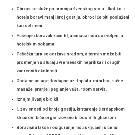
Obroci se služe po principu švedskog stola. Ukoliko u
hotelu boravi manji broj gostiju, obroci će biti posluženi
kao set meni.
Pušenje i boravak kućnih ljubimaca nisu dozvoljeni u
hotelskim sobama.
Pešačka tura se održava sredom, a termin može biti
promenjen u slučaju vremenskih neprilika ili drugih
vanrednih okolnosti.
Dodatne usluge dostupne uz doplatu: mini bar, ručne
masaže, pranje i peglanje veša, room servis.
Iznajmljivanje bicikli
U zavisnosti od broja gostiju, krstarenje Đerdapskom
klisurom biće organizovano brodom ili gliserom
Boravišna taksa i osiguranje nisu uključeni u cenu: