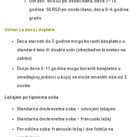
Odrasli: 90 RSD po osobi/danu, deca 7–15
godina: 50 RSD po osobi/danu, deca 0–6 godina:
gratis.
Uslovi za decu i doplate:
Deca starosti do 3 godine mogu boraviti besplatno u
standard twin ili double sobi (obezbeđen krevetac na
zahtev)
Dvoje dece 3-11 godina mogu boraviti besplatno u
smeštajnoj jedinici u kojoj se može smestiti više od 2
osobe.
Ležajevi po tipovima soba
Standarna dvokrevetna soba – odvojeni ležajevi
Standarna dvokrevetna soba – francuski ležaj
Porodična soba: francuski ležaj i dve fotelje na